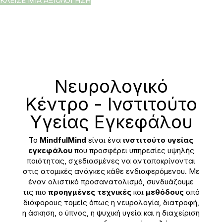
ΚΛΕΙΣΕ ΜΙΑ ΑΞΙΟΛΟΓΗΣΗ
Νευρολογικό
Κέντρο - Ινστιτούτο
Yγείας Eγκεφάλου
Το
MindfulMind
είναι ένα
ινστιτούτο υγείας
εγκεφάλου
που προσφέρει υπηρεσίες υψηλής
ποιότητας, σχεδιασμένες να ανταποκρίνονται
στις ατομικές ανάγκες κάθε ενδιαφερόμενου. Με
έναν ολιστικό προσανατολισμό, συνδυάζουμε
τις πιο
προηγμένες τεχνικές
και
μεθόδους
από
διάφορους τομείς όπως η νευρολογία, διατροφή,
η άσκηση, ο ύπνος, η ψυχική υγεία και η διαχείριση