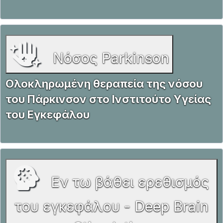
Νόσος Parkinson
Ολοκληρωμένη θεραπεία της νόσου
του Πάρκινσον στο Ινστιτούτο Υγείας
του Εγκεφάλου
Εν τω βάθει ερεθισμός
του εγκεφάλου - Deep Brain