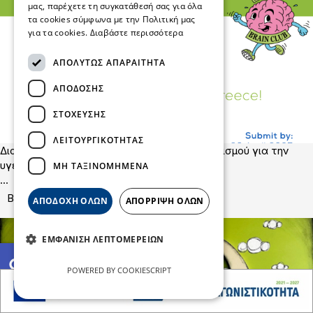
μας, παρέχετε τη συγκατάθεσή σας για όλα
τα cookies σύμφωνα με την Πολιτική μας
για τα cookies.
Διαβάστε περισσότερα
ΑΠΟΛΎΤΩΣ ΑΠΑΡΑΊΤΗΤΑ
ΑΠΌΔΟΣΗΣ
ΣΤΌΧΕΥΣΗΣ
ΛΕΙΤΟΥΡΓΙΚΌΤΗΤΑΣ
Διοργάνωση πανελλήνιου σχολικού διαγωνισμού για την
υγεία του εγκεφάλου
ΜΗ ΤΑΞΙΝΟΜΗΜΈΝΑ
...
Blog
ΑΠΟΔΟΧΉ ΌΛΩΝ
ΑΠΌΡΡΙΨΗ ΌΛΩΝ
ΕΜΦΆΝΙΣΗ ΛΕΠΤΟΜΕΡΕΙΏΝ
accessible
POWERED BY COOKIESCRIPT