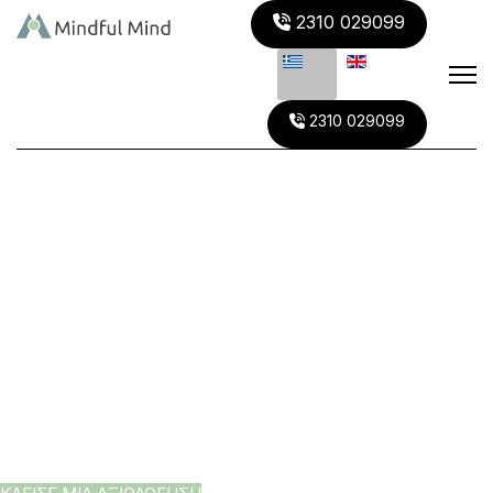
2310 029099
Νευρολογικό
2310 029099
Κέντρο
Ινστιτούτο Προληπτικής Νευρολογίας
& Υγείας Εγκεφάλου