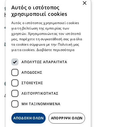
×
Αυτός ο ιστότοπος
Αιγαίου 45 τ.κ 55133
χρησιμοποιεί cookies
Καλαμαριά - Θεσσαλονίκη
Αυτός ο ιστότοπος χρησιμοποιεί cookies
+30 2310 029099
για τη βελτίωση της εμπειρίας των
χρηστών. Χρησιμοποιώντας τον ιστότοπό
μας, παρέχετε τη συγκατάθεσή σας για όλα
info@mindfulmind.gr
τα cookies σύμφωνα με την Πολιτική μας
για τα cookies.
Διαβάστε περισσότερα
ΑΠΟΛΎΤΩΣ ΑΠΑΡΑΊΤΗΤΑ
Fb.
In.
X.
ΑΠΌΔΟΣΗΣ
ΣΤΌΧΕΥΣΗΣ
Ωράριο
ΛΕΙΤΟΥΡΓΙΚΌΤΗΤΑΣ
ΔEY-ΠAP: 10.00 - 15.00 & 16.00 - 20.00
ΜΗ ΤΑΞΙΝΟΜΗΜΈΝΑ
ΑΠΟΔΟΧΉ ΌΛΩΝ
ΑΠΌΡΡΙΨΗ ΌΛΩΝ