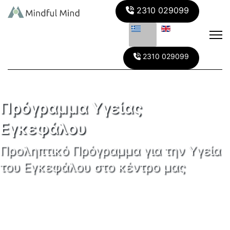
2310 029099
2310 029099
Πρόγραμμα Υγείας
Εγκεφάλου
Προληπτικό Πρόγραμμα για την Υγεία
του Εγκεφάλου στο κέντρο μας