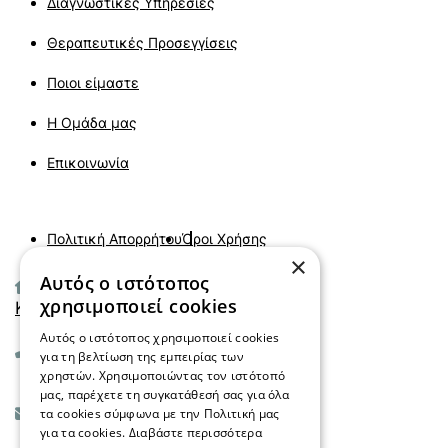
Διαγνωστικές Υπηρεσίες
Θεραπευτικές Προσεγγίσεις
Ποιοι είμαστε
Η Ομάδα μας
Επικοινωνία
Πολιτική Απορρήτου
Όροι Χρήσης
×
Αυτός ο ιστότοπος
Αιγαίου 45 τ.κ 55133
χρησιμοποιεί cookies
Καλαμαριά - Θεσσαλονίκη
Αυτός ο ιστότοπος χρησιμοποιεί cookies
+30 2310 029099
για τη βελτίωση της εμπειρίας των
χρηστών. Χρησιμοποιώντας τον ιστότοπό
μας, παρέχετε τη συγκατάθεσή σας για όλα
info@mindfulmind.gr
τα cookies σύμφωνα με την Πολιτική μας
για τα cookies.
Διαβάστε περισσότερα