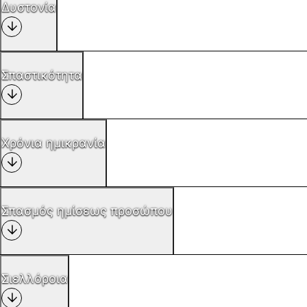
Δυστονία
Σπαστικότητα
Χρόνια ημικρανία
Σπασμός ημίσεως προσώπου
Σιελλόροια