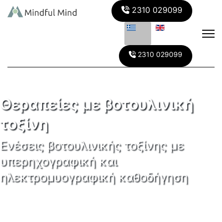
2310 029099
2310 029099
Θεραπείες με βοτουλινική
τοξίνη
Ενέσεις βοτουλινικής τοξίνης με
υπερηχογραφική και
ηλεκτρομυογραφική καθοδήγηση